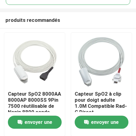
produits recommandés
Capteur SpO2 8000AA
Capteur SpO2 à clip
Maison
8000AP 8000SS 9Pin
pour doigt adulte
7500 réutilisable de
1.0M Compatible Rad-
Nonin 8800 sonde
G Direct
Produits
adulte de l'agrafe
envoyer une
envoyer une
SpO2 de doigt de
Xpod 3012
Au sujet de nous
demande
demande