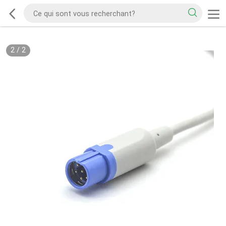
2
/
2