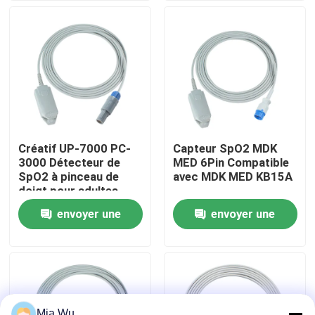
Visite d'usine
Contrôle de qualité
Contactez-nous
Créatif UP-7000 PC-
Capteur SpO2 MDK
3000 Détecteur de
MED 6Pin Compatible
Nouvelles
SpO2 à pinceau de
avec MDK MED KB15A
doigt pour adultes
9Pin 3,0M SpO2
envoyer une
envoyer une
Cas
demande
demande
Demandez une citation
Capteur spO2 réutilisable
Mia Wu