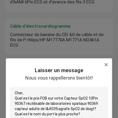
d'AAMI 6Pin ECG et d'avance des fils 3 ECG
Câble d'électrocardiogramme
Connecteur de banane du CEI 4,0 de câble et de
fils de P-Hilips/HP M17770A M1771A M2461A
ECG
Câble de tronc d'ECG
Laisser un message
Câble adaptateur ECG 6 dérivations Sie-me-ns
Nous vous rappellerons bientôt!
Draeger MS16256 Câble de rallonge ECG Drager
Connecteur à broche unique
Fils d'ECG