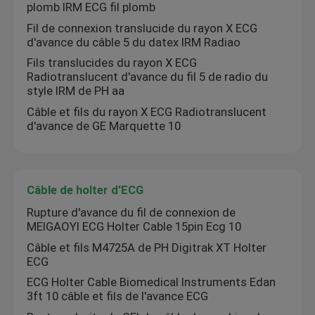
plomb IRM ECG fil plomb
Fil de connexion translucide du rayon X ECG
Fil translucide par radio
d'avance du câble 5 du datex IRM Radiao
Fils translucides du rayon X ECG
Radiotranslucent d'avance du fil 5 de radio du
Câble de holter d'ECG
style IRM de PH aa
Câble et fils du rayon X ECG Radiotranslucent
Câble d'adaptateur d'IBP
d'avance de GE Marquette 10
Transducteur d'IBP
Câble de holter d'ECG
Câble de sonde de la température
Rupture d'avance du fil de connexion de
MEIGAOYI ECG Holter Cable 15pin Ecg 10
Câble et fils M4725A de PH Digitrak XT Holter
Manchette de NIBP
ECG
ECG Holter Cable Biomedical Instruments Edan
3ft 10 câble et fils de l'avance ECG
Tube d'extension de NIBP