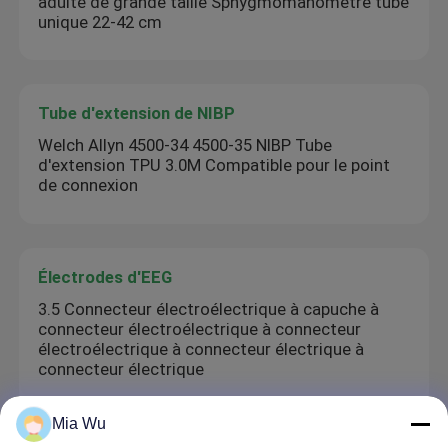
adulte de grande taille Sphygmomanomètre tube
unique 22-42 cm
Tube d'extension de NIBP
Welch Allyn 4500-34 4500-35 NIBP Tube
d'extension TPU 3.0M Compatible pour le point
de connexion
Électrodes d'EEG
3.5 Connecteur électroélectrique à capuche à
connecteur électroélectrique à connecteur
électroélectrique à connecteur électrique à
connecteur électrique
Mia Wu