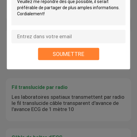
GE FAO 14 ECG fil de connexion 420101-002 fils
d'électrocardiogramme de banane du CEI 4,0
Connecteur d'électrode d'ECG
Électrodes ECG à aspiration universelles
pédiatriques 6 pièces par électrode à aspiration
SOUMETTRE
au nickel
Fil translucide par radio
Les laboratoires spatiaux transmettent par radio
le fil translucide câble transparent d'avance de
l'avance ECG de 1 mètre 10