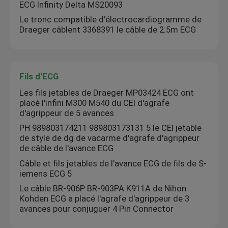
ECG Infinity Delta MS20093
Le tronc compatible d'électrocardiogramme de
Visite d'usine
Draeger câblent 3368391 le câble de 2.5m ECG
Contrôle de qualité
Fils d'ECG
Les fils jetables de Draeger MP03424 ECG ont
Contactez-nous
placé l'infini M300 M540 du CEI d'agrafe
d'agrippeur de 5 avances
Nouvelles
PH 989803174211 989803173131 5 le CEI jetable
de style de dg de vacarme d'agrafe d'agrippeur
de câble de l'avance ECG
Cas
Câble et fils jetables de l'avance ECG de fils de S-
iemens ECG 5
Le câble BR-906P BR-903PA K911A de Nihon
Demandez une citation
Kohden ECG a placé l'agrafe d'agrippeur de 3
avances pour conjuguer 4 Pin Connector
Capteur spO2 réutilisable