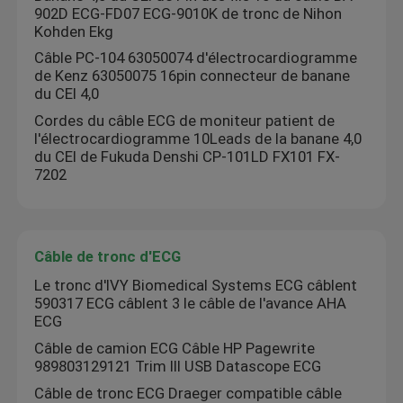
902D ECG-FD07 ECG-9010K de tronc de Nihon
Kohden Ekg
Câble PC-104 63050074 d'électrocardiogramme
de Kenz 63050075 16pin connecteur de banane
du CEI 4,0
Cordes du câble ECG de moniteur patient de
l'électrocardiogramme 10Leads de la banane 4,0
du CEI de Fukuda Denshi CP-101LD FX101 FX-
7202
Câble de tronc d'ECG
Maison
Le tronc d'IVY Biomedical Systems ECG câblent
590317 ECG câblent 3 le câble de l'avance AHA
ECG
Produits
Câble de camion ECG Câble HP Pagewrite
989803129121 Trim III USB Datascope ECG
Câble de tronc ECG Draeger compatible câble
Au sujet de nous