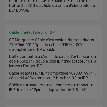
Rupture droite du CEI de câble de machine de
Holter 3ft ECG de câble d'avance d'électrode de
Électrodes d'EEG
BENEWARE
Pièces d'ECG
Câble d'adaptateur d'IBP
GE Marquette Câble d'extension du transducteur
2103966-001 11pin du câble 2005772-001
d'adaptateur d'IBP double
Delta compatible d'infini de câble d'extension du
câble 5592147 double 7pin IBP d'adaptateur de S-
iemens Drager IBP
Câble adaptateur IBP compatible 989803199741,
câble d&#39;extension 12 broches 0,3 m IBP
Câble de transducteur du connecteur masculin
IBP du câble 12pin d'adaptateur de TPU IBP