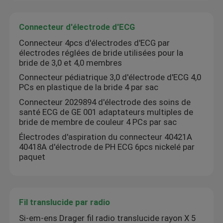
Capteur SPO2 jetable
Connecteur d'électrode d'ECG
Connecteur 4pcs d'électrodes d'ECG par
électrodes réglées de bride utilisées pour la
Câble du capteur SpO2
bride de 3,0 et 4,0 membres
Connecteur pédiatrique 3,0 d'électrode d'ECG 4,0
PCs en plastique de la bride 4 par sac
Câbles et fils d'ECG
Connecteur 2029894 d'électrode des soins de
santé ECG de GE 001 adaptateurs multiples de
Câble d'électrocardiogramme
bride de membre de couleur 4 PCs par sac
Électrodes d'aspiration du connecteur 40421A
40418A d'électrode de PH ECG 6pcs nickelé par
Câble de tronc d'ECG
paquet
Fils d'ECG
Fil translucide par radio
Connecteur d'électrode d'ECG
Si-em-ens Drager fil radio translucide rayon X 5