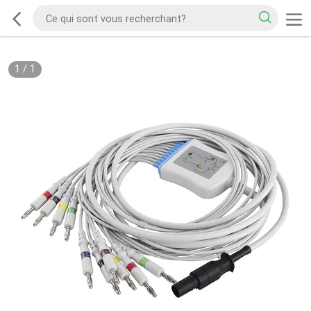
1
/
1