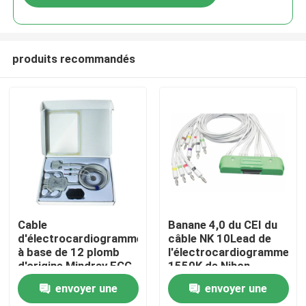
produits recommandés
Maison
Cable
Banane 4,0 du CEI du
d'électrocardiogramme
câble NK 10Lead de
à base de 12 plomb
l'électrocardiogramme
Produits
d'origine Mindray ECG
1550K de Nihon
040-001644-00
Kohden Japon BR-
envoyer une
envoyer une
BeneHeart R12,
911D ECG-9320 ECG-
Au sujet de nous