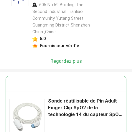
605 No.59 Building The
Second Industrial Tianliao
Community Yutang Street
Guangming District Shenzhen
China ,Chine
5.0
Fournisseur vérifié
Regardez plus
Sonde réutilisable de Pin Adult
Finger Clip SpO2 de la
technologie 14 du capteur SpO2
MU-631RA AY-633P N-ellcor
Oxi-max de Nihon Kohden