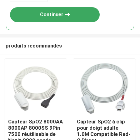
Continuer
produits recommandés
Maison
Produits
Capteur SpO2 8000AA
Capteur SpO2 à clip
8000AP 8000SS 9Pin
pour doigt adulte
7500 réutilisable de
1.0M Compatible Rad-
Au sujet de nous