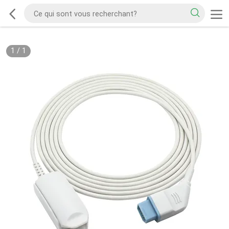
1
/
1