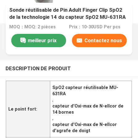
Sonde réutilisable de Pin Adult Finger Clip SpO2
de la technologie 14 du capteur SpO2 MU-631RA
AY-633P N-ellcor Oxi-max de Nihon Kohden
MOQ：MOQ: 2 pièces
Prix：10-30USD Per pcs
meilleur prix
Contactez nous
DESCRIPTION DE PRODUIT
SpO2 capteur réutilisable MU-
631RA
,
capteur d'Oxi-max de N-ellcor de
Le point fort:
14 bornes
,
capteur d'Oxi-max de N-ellcor
d'agrafe de doigt