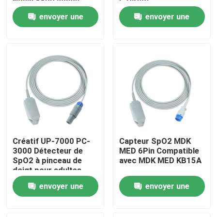
Nonin 8800 sonde
G Direct
adulte de l'agrafe
envoyer une
envoyer une
SpO2 de doigt de
Visite d'usine
Xpod 3012
demande
demande
Contrôle de qualité
Contactez-nous
Nouvelles
Créatif UP-7000 PC-
Capteur SpO2 MDK
Cas
3000 Détecteur de
MED 6Pin Compatible
SpO2 à pinceau de
avec MDK MED KB15A
doigt pour adultes
9Pin 3,0M SpO2
Demandez une citation
envoyer une
envoyer une
demande
demande
Capteur spO2 réutilisable