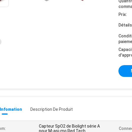
Quanti
comma
Prix:
Détail
Condit
paieme
Capaci
d'appr
 Infomation
Description De Produit
Capteur SpO2 de Biolight série A
om:
Connec
pour M-asi-mo Red Tech