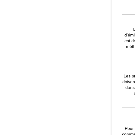
d'ém
est d
méth
Les p
doiven
dans 
Pour 
comma