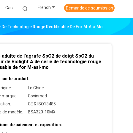
French
Cas
Demande de soumission
ie De Technologie Rouge Réutilisable De For M-Asi-Mo
 adulte de l'agrafe SpO2 de doigt SpO2 du
r de Biolight A de série de technologie rouge
isable de for M-asi-mo
 sur le produit:
rigine:
La Chine
 marque:
Coyinmed
cation:
CE & ISO13485
 de modèle:
BSA320-10MX
ions de paiement et expédition: