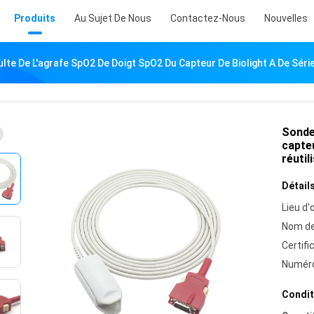
Produits
Au Sujet De Nous
Contactez-Nous
Nouvelles
lte De L'agrafe SpO2 De Doigt SpO2 Du Capteur De Biolight A De Sér
Sonde
capteu
réutil
Détails
Lieu d'o
Nom de
Certifi
Numéro
Condit