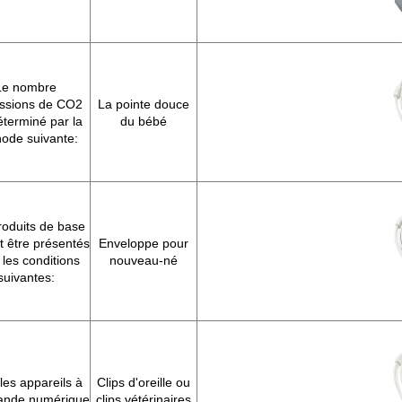
Le nombre
issions de CO2
La pointe douce
éterminé par la
du bébé
ode suivante:
roduits de base
t être présentés
Enveloppe pour
les conditions
nouveau-né
suivantes:
les appareils à
Clips d'oreille ou
nde numérique
clips vétérinaires