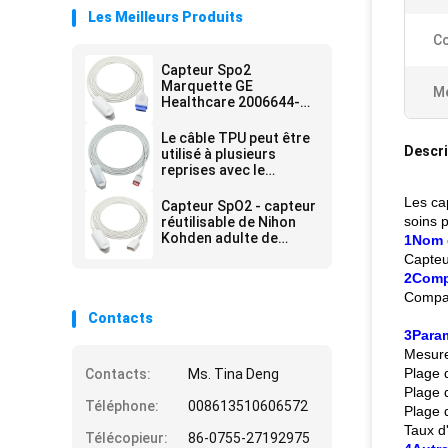
Les Meilleurs Produits
Co
Capteur Spo2
Marquette GE
Me
Healthcare 2006644-
001
Le câble TPU peut être
Descri
utilisé à plusieurs
reprises avec le
capteur Spo2 LNC 4253
4254 M20
Les ca
Capteur SpO2 - capteur
soins 
réutilisable de Nihon
Kohden adulte de
1Nom 
l'agrafe SpO2 de doigt
Capteu
de TL-201T DB9
2Compa
Compat
Contacts
3Para
Mesure
Plage 
Contacts:
Ms. Tina Deng
Plage 
Téléphone:
008613510606572
Plage 
Taux d
Télécopieur:
86-0755-27192975