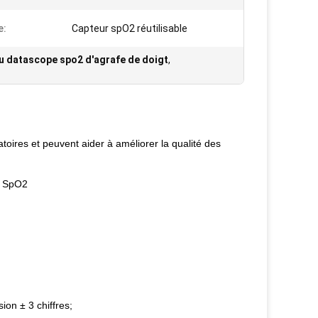
e:
Capteur spO2 réutilisable
u datascope spo2 d'agrafe de doigt
,
toires et peuvent aider à améliorer la qualité des
p SpO2
ion ± 3 chiffres;