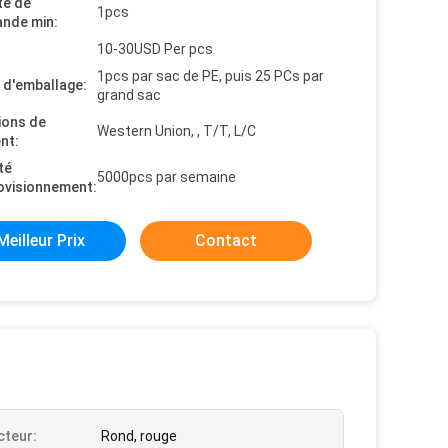
té de
1pcs
nde min:
10-30USD Per pcs
1pcs par sac de PE, puis 25 PCs par
s d'emballage:
grand sac
ions de
Western Union, , T/T, L/C
nt:
té
5000pcs par semaine
ovisionnement:
Meilleur Prix
Contact
teur:
Rond, rouge