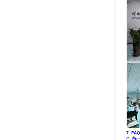
7. FA
Q: Ête