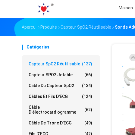
Maison
Aperçu
Produits
Capteur SpO2 Réutilisable
Sonde Adu
Catégories
Capteur SpO2 Réutilisable
(137)
Capteur SPO2 Jetable
(66)
Câble Du Capteur SpO2
(134)
Câbles Et Fils D'ECG
(124)
Câble
(62)
D'électrocardiogramme
Câble De Tronc D'ECG
(49)
Fils D'ECG
(42)