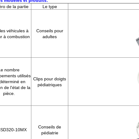
s modèles et produits:
o de la partie
Le type
les véhicules à
Conseils pour
r à combustion
adultes
Le nombre
pements utilisés
Clips pour doigts
 déterminé en
pédiatriques
n de l'état de la
pièce.
Conseils de
BSD320-10MX
pédiatrie