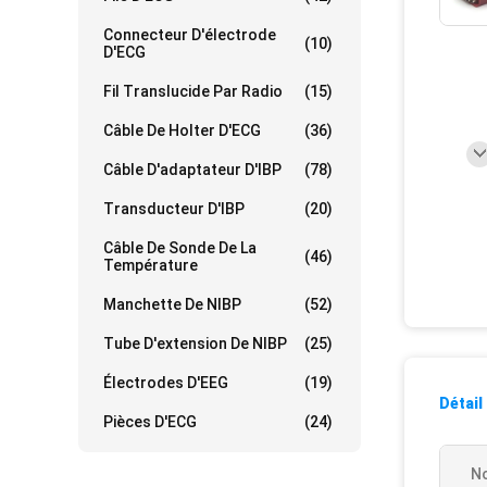
Connecteur D'électrode
(10)
D'ECG
Fil Translucide Par Radio
(15)
Câble De Holter D'ECG
(36)
Câble D'adaptateur D'IBP
(78)
Transducteur D'IBP
(20)
Câble De Sonde De La
(46)
Température
Manchette De NIBP
(52)
Tube D'extension De NIBP
(25)
Électrodes D'EEG
(19)
Détail
Pièces D'ECG
(24)
N