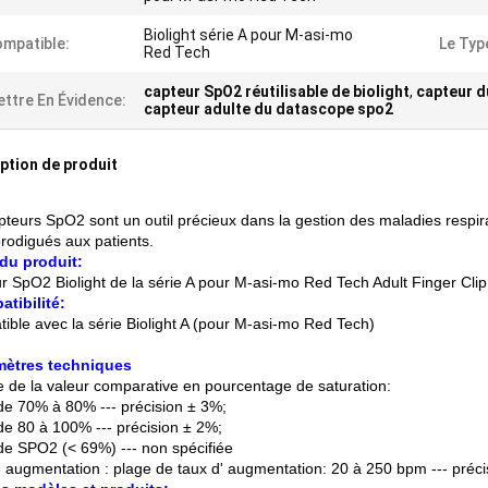
Biolight série A pour M-asi-mo
mpatible:
Le Typ
Red Tech
capteur SpO2 réutilisable de biolight
,
capteur d
ttre En Évidence:
capteur adulte du datascope spo2
ption de produit
pteurs SpO2 sont un outil précieux dans la gestion des maladies respira
prodigués aux patients.
du produit:
r SpO2 Biolight de la série A pour M-asi-mo Red Tech Adult Finger Cli
tibilité:
ible avec la série Biolight A (pour M-asi-mo Red Tech)
mètres techniques
 de la valeur comparative en pourcentage de saturation:
de 70% à 80% --- précision ± 3%;
de 80 à 100% --- précision ± 2%;
de SPO2 (< 69%) --- non spécifiée
' augmentation : plage de taux d' augmentation: 20 à 250 bpm --- précis