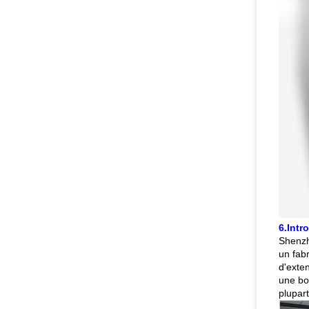
6.Intr
Shenzh
un fabr
d'exte
une bo
plupart