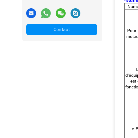
4Autre
Numér
Contact
Pour 
moteu
d'équi
est
fonctio
Le 