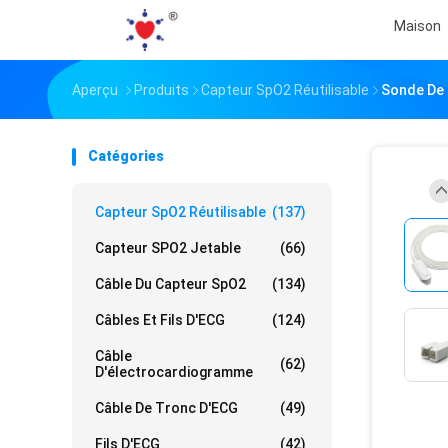
Maison
Aperçu
Produits
Capteur SpO2 Réutilisable
Sonde De 
Catégories
Capteur SpO2 Réutilisable
(137)
Capteur SPO2 Jetable
(66)
Câble Du Capteur SpO2
(134)
Câbles Et Fils D'ECG
(124)
Câble
(62)
D'électrocardiogramme
Câble De Tronc D'ECG
(49)
Fils D'ECG
(42)