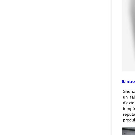
6.Intr
Shenz
un fa
d'ext
tempé
réputa
produi