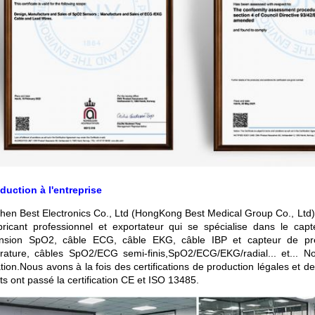
oduction à l'entreprise
hen Best Electronics Co., Ltd (HongKong Best Medical Group Co., Lt
bricant professionnel et exportateur qui se spécialise dans le cap
ension SpO2, câble ECG, câble EKG, câble IBP et capteur de pre
rature, câbles SpO2/ECG semi-finis,SpO2/ECG/EKG/radial... et...
No
tion.Nous avons à la fois des certifications de production légales et 
ts ont passé la certification CE et ISO 13485.