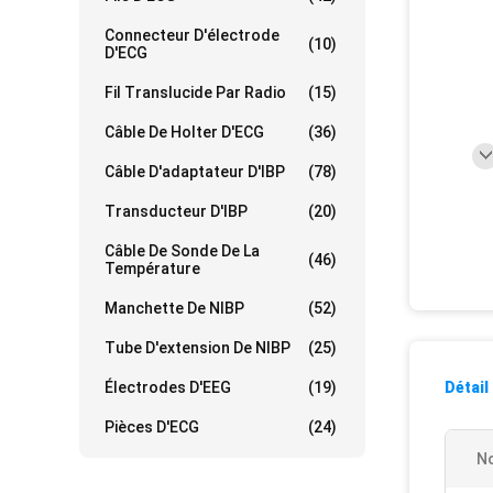
Connecteur D'électrode
(10)
D'ECG
Fil Translucide Par Radio
(15)
Câble De Holter D'ECG
(36)
Câble D'adaptateur D'IBP
(78)
Transducteur D'IBP
(20)
Câble De Sonde De La
(46)
Température
Manchette De NIBP
(52)
Tube D'extension De NIBP
(25)
Électrodes D'EEG
(19)
Détail
Pièces D'ECG
(24)
N