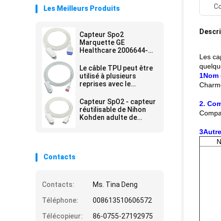
Co
Les Meilleurs Produits
Descri
Capteur Spo2
Marquette GE
Healthcare 2006644-
Les ca
001
quelqu
Le câble TPU peut être
1Nom 
utilisé à plusieurs
reprises avec le
Charmc
capteur Spo2 LNC 4253
4254 M20
Capteur SpO2 - capteur
2.
Comp
réutilisable de Nihon
Compat
Kohden adulte de
l'agrafe SpO2 de doigt
3Autre
de TL-201T DB9
N
Contacts
Contacts:
Ms. Tina Deng
Téléphone:
008613510606572
Télécopieur:
86-0755-27192975