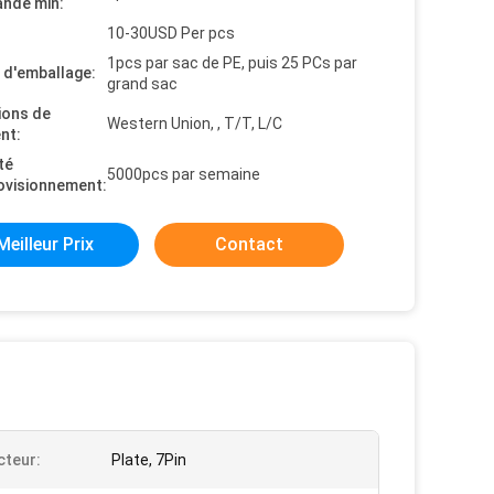
nde min:
10-30USD Per pcs
1pcs par sac de PE, puis 25 PCs par
s d'emballage:
grand sac
ions de
Western Union, , T/T, L/C
nt:
té
5000pcs par semaine
ovisionnement:
Meilleur Prix
Contact
teur:
Plate, 7Pin