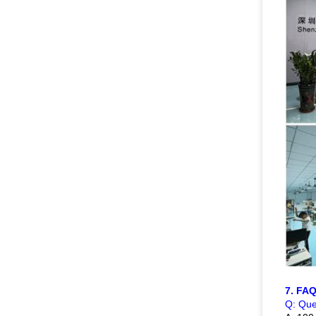
7. FA
Q: Que