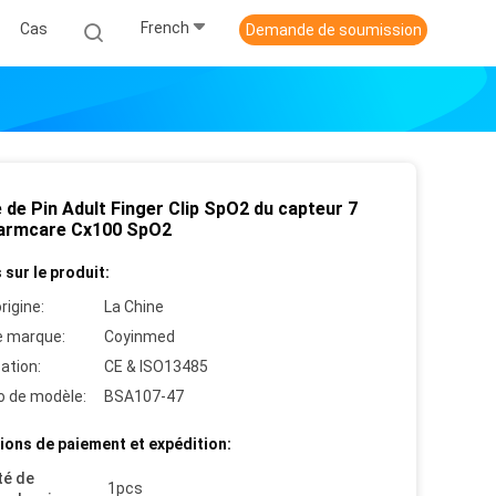
French
Cas
Demande de soumission
 de Pin Adult Finger Clip SpO2 du capteur 7
armcare Cx100 SpO2
 sur le produit:
rigine:
La Chine
 marque:
Coyinmed
cation:
CE & ISO13485
 de modèle:
BSA107-47
ions de paiement et expédition:
té de
1pcs