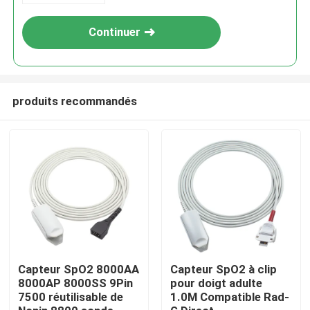
Continuer
produits recommandés
Maison
Produits
Capteur SpO2 8000AA
Capteur SpO2 à clip
8000AP 8000SS 9Pin
pour doigt adulte
7500 réutilisable de
1.0M Compatible Rad-
Au sujet de nous