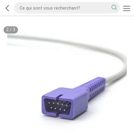
2
/
3