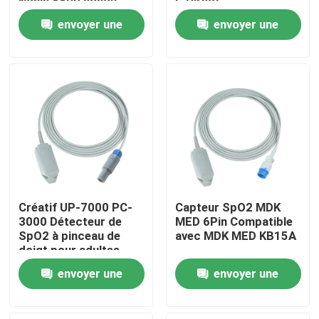
Nonin 8800 sonde
G Direct
adulte de l'agrafe
envoyer une
envoyer une
SpO2 de doigt de
Visite d'usine
Xpod 3012
demande
demande
Contrôle de qualité
Contactez-nous
Nouvelles
Créatif UP-7000 PC-
Capteur SpO2 MDK
Cas
3000 Détecteur de
MED 6Pin Compatible
SpO2 à pinceau de
avec MDK MED KB15A
doigt pour adultes
9Pin 3,0M SpO2
Demandez une citation
envoyer une
envoyer une
demande
demande
Capteur spO2 réutilisable