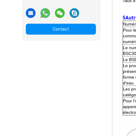
Taux d
5Autr
Numéro
Contact
Pour l
comm
numér
Le num
BSC30
Le BS
Le prod
présen
forme 
d'eau.
Les pr
catégo
Pour l'
appare
électr