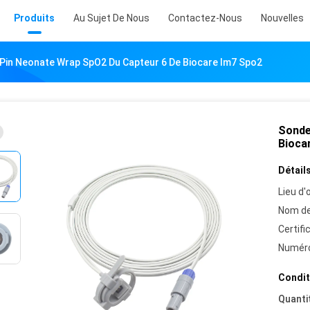
Produits
Au Sujet De Nous
Contactez-Nous
Nouvelles
Pin Neonate Wrap SpO2 Du Capteur 6 De Biocare Im7 Spo2
Sonde
Bioca
Détails
Lieu d'o
Nom de
Certifi
Numéro
Condit
Quanti