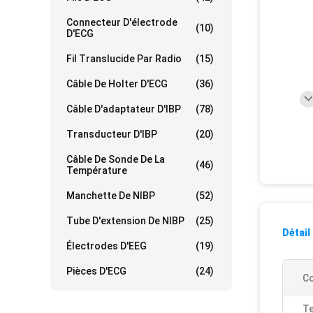
Connecteur D'électrode
(10)
D'ECG
Fil Translucide Par Radio
(15)
Câble De Holter D'ECG
(36)
Câble D'adaptateur D'IBP
(78)
Transducteur D'IBP
(20)
Câble De Sonde De La
(46)
Température
Manchette De NIBP
(52)
Tube D'extension De NIBP
(25)
Détail
Électrodes D'EEG
(19)
Pièces D'ECG
(24)
Co
Te