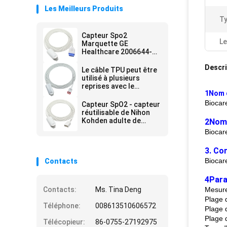
Les Meilleurs Produits
Ty
Capteur Spo2
Le
Marquette GE
Healthcare 2006644-
001
Descri
Le câble TPU peut être
utilisé à plusieurs
reprises avec le
1Nom d
capteur Spo2 LNC 4253
4254 M20
Biocar
Capteur SpO2 - capteur
réutilisable de Nihon
Kohden adulte de
2Nom 
l'agrafe SpO2 de doigt
Biocar
de TL-201T DB9
3. Com
Biocar
Contacts
4Para
Contacts:
Ms. Tina Deng
Mesure
Plage 
Téléphone:
008613510606572
Plage 
Plage 
Télécopieur:
86-0755-27192975