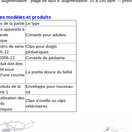
' augmentation : plage de taux d' augmentation: 20 à 250 bpm --- précisi
es modèles et produits
 de la partie
Le type
es appareils à
ande
Conseils pour adultes
ique
éro de série
Clips pour doigts
6-12
pédiatriques
D306-12
Conseils de pédiatrie
uit doit être
té sous
La pointe douce du bébé
d'une couche
oduits de la
Enveloppe pour nouveau-
rie 1
né
utilisation des
Clips d'oreille ou clips
ils
vétérinaires
oniques