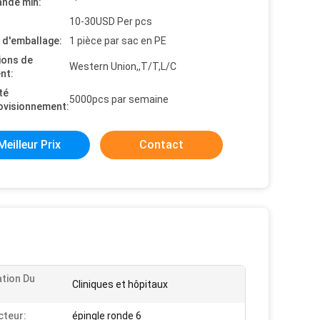
nde min:
10-30USD Per pcs
s d'emballage:
1 pièce par sac en PE
ions de
Western Union,,T/T,L/C
nt:
té
5000pcs par semaine
ovisionnement:
Meilleur Prix
Contact
ation Du
Cliniques et hôpitaux
teur:
épingle ronde 6