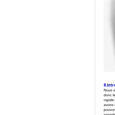
8.Intr
Nous s
donc l
rapide
avons 
pouvon
garanti