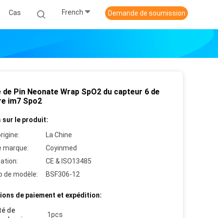
French
Cas
Demande de soumission
 de Pin Neonate Wrap SpO2 du capteur 6 de
re im7 Spo2
 sur le produit:
rigine:
La Chine
 marque:
Coyinmed
cation:
CE & ISO13485
 de modèle:
BSF306-12
ions de paiement et expédition:
té de
1pcs