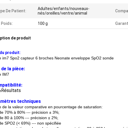
Adultes/enfants/nouveaux-
pe De Patient:
Compat
nés/oreilles/ventre/animal
 Poids:
100 g
Garant
ption de produit
u produit:
e im7 Spo2 capteur 6 broches Neonate enveloppe SpO2 sonde
de la pièce:
e IM7
patibilité:
Résultats
e
mètres techniques
 de la valeur comparative en pourcentage de saturation:
de 70% à 80% --- précision ± 3%;
de 80 à 100% --- précision ± 2%;
de SPO2 (< 69%) --- non spécifiée