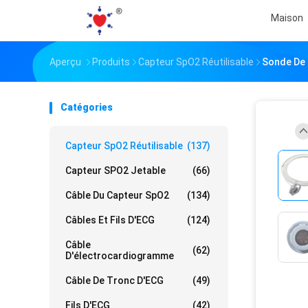
Maison
Aperçu
Produits
Capteur SpO2 Réutilisable
Sonde De 
Catégories
Capteur SpO2 Réutilisable
(137)
Capteur SPO2 Jetable
(66)
Câble Du Capteur SpO2
(134)
Câbles Et Fils D'ECG
(124)
Câble
(62)
D'électrocardiogramme
Câble De Tronc D'ECG
(49)
Fils D'ECG
(42)