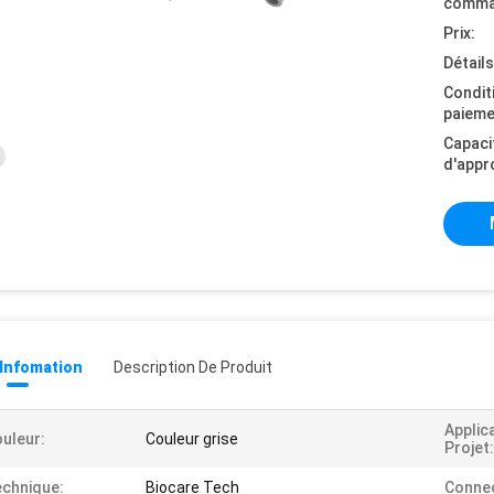
comma
Prix:
Détail
Condit
paieme
Capaci
d'appr
 Infomation
Description De Produit
Applic
uleur:
Couleur grise
Projet:
chnique:
Biocare Tech
Connec