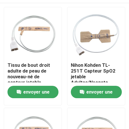
Tissu de bout droit
Nihon Kohden TL-
adulte de peau de
251T Capteur SpO2
nouveau-né de
jetable
capteur jetable
Adultes/Neonats
d'oxymètre de Nihon
Tissu non tissé SpO2
Maison
envoyer une
envoyer une
Kohden TL-253T
jetable
demande
demande
Produits
Au sujet de nous