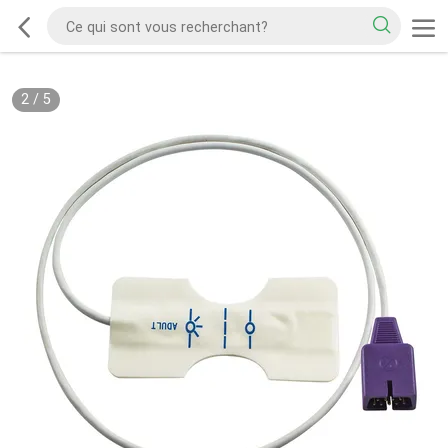
2
/
5