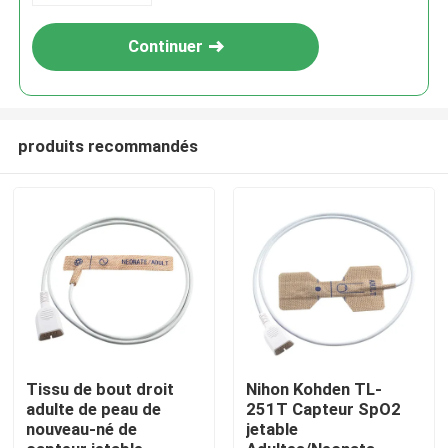
Continuer
produits recommandés
Maison
Produits
Tissu de bout droit
Nihon Kohden TL-
adulte de peau de
251T Capteur SpO2
nouveau-né de
jetable
Au sujet de nous