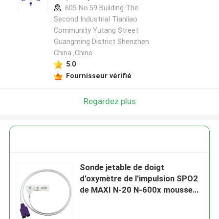
605 No.59 Building The
Second Industrial Tianliao
Community Yutang Street
Guangming District Shenzhen
China ,Chine
5.0
Fournisseur vérifié
Regardez plus
Sonde jetable de doigt
d'oxymètre de l'impulsion SPO2
de MAXI N-20 N-600x mousse
blanche infantile de N-ellcor Oxi-
max DB9 9pin