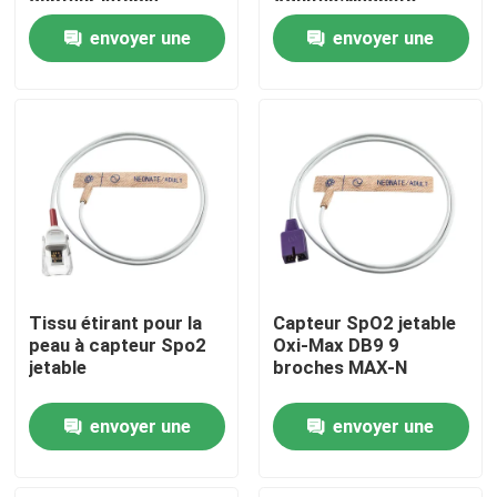
capteur jetable
Adultes/Neonats
d'oxymètre de Nihon
Tissu non tissé SpO2
envoyer une
envoyer une
Kohden TL-253T
jetable
Visite d'usine
demande
demande
Contrôle de qualité
Contactez-nous
Nouvelles
Tissu étirant pour la
Capteur SpO2 jetable
Cas
peau à capteur Spo2
Oxi-Max DB9 9
jetable
broches MAX-N
Demandez une citation
envoyer une
envoyer une
demande
demande
Capteur spO2 réutilisable