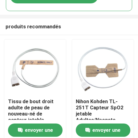
produits recommandés
Maison
Tissu de bout droit
Nihon Kohden TL-
adulte de peau de
251T Capteur SpO2
nouveau-né de
jetable
Produits
capteur jetable
Adultes/Neonats
d'oxymètre de Nihon
Tissu non tissé SpO2
envoyer une
envoyer une
Kohden TL-253T
jetable
Au sujet de nous