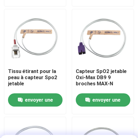
demande
demande
Visite d'usine
Contrôle de qualité
Contactez-nous
Tissu étirant pour la
Capteur SpO2 jetable
Nouvelles
peau à capteur Spo2
Oxi-Max DB9 9
jetable
broches MAX-N
Cas
envoyer une
envoyer une
demande
demande
Demandez une citation
Capteur spO2 réutilisable