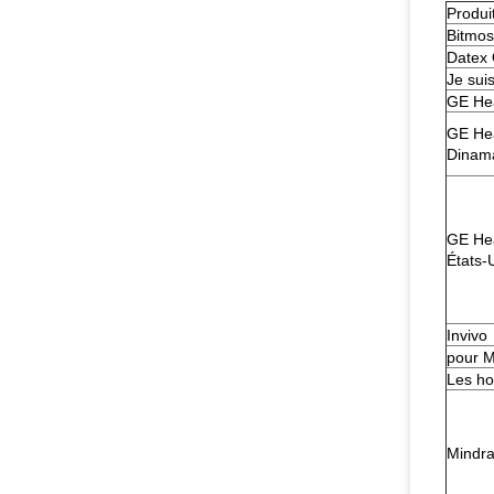
Produit
Bitmos
Datex
Je sui
GE Hea
GE Hea
Dinam
GE Hea
États-
Invivo
pour M
Les h
Mindra