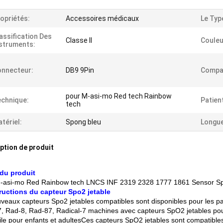
opriétés:
Accessoires médicaux
Le Typ
assification Des
Classe II
Couleu
struments:
nnecteur:
DB9 9Pin
Compat
pour M-asi-mo Red tech Rainbow
chnique:
Patien
tech
tériel:
Spong bleu
Longue
ption de produit
du produit
-asi-mo Red Rainbow tech LNCS INF 2319 2328 1777 1861 Sensor SpO
tructions du capteur Spo2 jetable
veaux capteurs Spo2 jetables compatibles sont disponibles pour les pat
, Rad-8, Rad-87, Radical-7 machines avec capteurs SpO2 jetables pour
tile pour enfants et adultesCes capteurs SpO2 jetables sont compatible