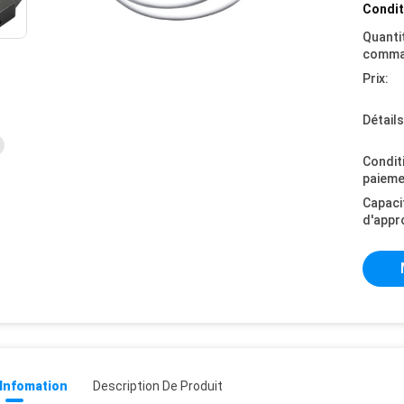
Condit
Quanti
comma
Prix:
Détail
Condit
paieme
Capaci
d'appr
 Infomation
Description De Produit