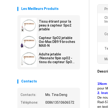
Les Meilleurs Produits
Pr
Cl
Tissu étirant pour la
In
peau à capteur Spo2
jetable
Co
Capteur SpO2 jetable
Oxi-Max DB9 9 broches
MAX-N
Te
Adulte jetable
/Neonate 9pin spO2 -
Ma
tissu du capteur SpO2
de BCI 1302 de bout
droit de peau
Descri
Contacts
1Nom 
pour M
2. Ins
Contacts:
Ms. Tina Deng
De nou
Rad-57
Téléphone:
008613510606572
en tex