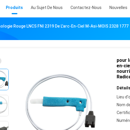
Produits
Au Sujet De Nous
Contactez-Nous
Nouvelles
ologie Rouge LNCS FNI 2319 De L'arc-En-Ciel M-Asi-MOIS 2328 1777
pour l
en-ci
nourr
Radica
Détails
Lieu d'o
Nom de
Certifi
Numéro