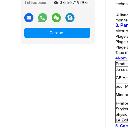
Télécopieur:
86-0755-27192975
techno
Utilise
moniteu
3. Pa
Mesure
Contact
Plage 
Plage 
Plage 
Taux d
4Nom d
Produit
Je sui
GE Hea
pour M
Mindra
P-hilip
Stryke
physio
Le Zoll
5. Com