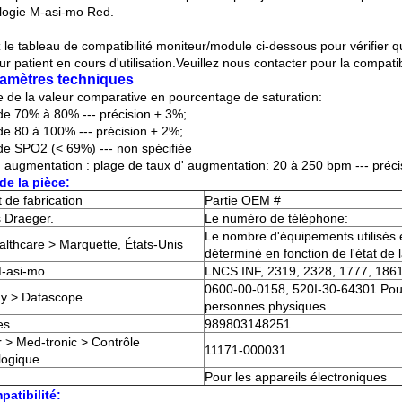
logie M-asi-mo Red.
z le tableau de compatibilité moniteur/module ci-dessous pour vérifier 
r patient en cours d'utilisation.Veuillez nous contacter pour la compatibi
ramètres techniques
 de la valeur comparative en pourcentage de saturation:
de 70% à 80% --- précision ± 3%;
de 80 à 100% --- précision ± 2%;
de SPO2 (< 69%) --- non spécifiée
' augmentation : plage de taux d' augmentation: 20 à 250 bpm --- précis
e la pièce:
 de fabrication
Partie OEM #
s Draeger.
Le numéro de téléphone:
Le nombre d'équipements utilisés 
lthcare > Marquette, États-Unis
déterminé en fonction de l'état de 
-asi-mo
LNCS INF, 2319, 2328, 1777, 186
0600-00-0158, 520I-30-64301 Pou
y > Datascope
personnes physiques
es
989803148251
r > Med-tronic > Contrôle
11171-000031
logique
Pour les appareils électroniques
patibilité: