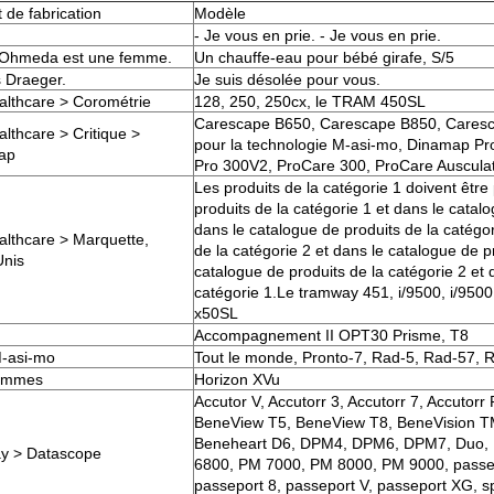
 de fabrication
Modèle
- Je vous en prie. - Je vous en prie.
 Ohmeda est une femme.
Un chauffe-eau pour bébé girafe, S/5
s Draeger.
Je suis désolée pour vous.
lthcare > Corométrie
128, 250, 250cx, le TRAM 450SL
Carescape B650, Carescape B850, Cares
lthcare > Critique >
pour la technologie M-asi-mo, Dinamap P
ap
Pro 300V2, ProCare 300, ProCare Auscula
Les produits de la catégorie 1 doivent êtr
produits de la catégorie 1 et dans le catalo
dans le catalogue de produits de la catégor
lthcare > Marquette,
de la catégorie 2 et dans le catalogue de p
Unis
catalogue de produits de la catégorie 2 et 
catégorie 1.Le tramway 451, i/9500, i/950
x50SL
Accompagnement II OPT30 Prisme, T8
-asi-mo
Tout le monde, Pronto-7, Rad-5, Rad-57, 
ommes
Horizon XVu
Accutor V, Accutorr 3, Accutorr 7, Accutorr
BeneView T5, BeneView T8, BeneVision 
Beneheart D6, DPM4, DPM6, DPM7, Duo
y > Datascope
6800, PM 7000, PM 8000, PM 9000, passepo
passeport 8, passeport V, passeport XG, sp