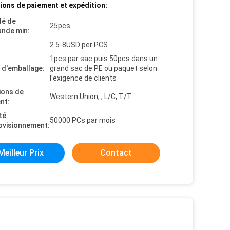
ions de paiement et expédition:
té de
25pcs
nde min:
2.5-8USD per PCS
1pcs par sac puis 50pcs dans un
s d'emballage:
grand sac de PE ou paquet selon
l'exigence de clients
ions de
Western Union, , L/C, T/T
nt:
té
50000 PCs par mois
ovisionnement:
Meilleur Prix
Contact