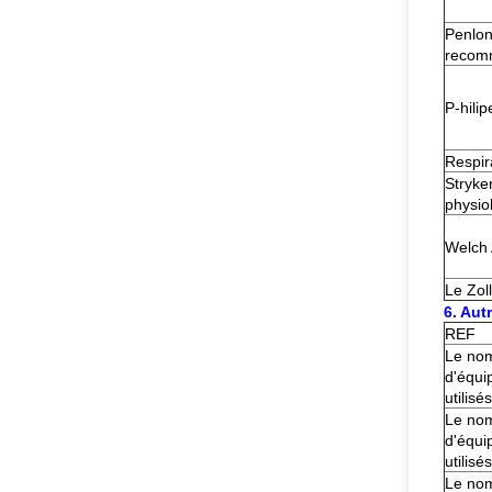
Penlon
recom
P-hilip
Respir
Stryke
physio
Welch 
Le Zoll
6. Aut
REF
Le no
d'équi
utilisés
Le no
d'équi
utilisés
Le no