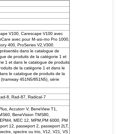
cape V100, Carescape V100 avec
roCare avec pour M-asi-mo Pro 1000,
tory 400, ProSeries V2,V300
e présentés dans le catalogue de
gue de produits de la catégorie 1 et
ie 1 et dans le catalogue de produits
roduits de la catégorie 1 et dans le
dans le catalogue de produits de la
0 (tramway 451N5/851N5), série
Rad-8, Rad-87, Radical-7
 Plus, Accutorr V, BeneView T1,
TMS60, BeneVision TMS80,
, EPM4, MEC 12, MPM,PM 6000, PM
rt 12, passeport 2, passeport 2LT,
ectre, spectre ou trio, V12, V21, VS