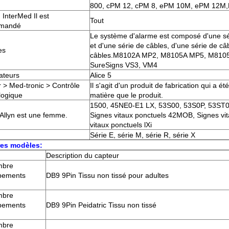
800, cPM 12, cPM 8, ePM 10M, ePM 12M,
 InterMed Il est
Tout
mandé
Le système d'alarme est composé d'une sér
et d'une série de câbles, d'une série de câ
es
câbles.M8102A MP2, M8105A MP5, M8105
SureSigns VS3, VM4
ateurs
Alice 5
r > Med-tronic > Contrôle
Il s'agit d'un produit de fabrication qui a é
logique
matière que le produit.
1500, 45NE0-E1 LX, 53S00, 53S0P, 53ST0
Allyn est une femme.
Signes vitaux ponctuels 42MOB, Signes vi
vitaux ponctuels lXi
Série E, série M, série R, série X
res modèles:
Description du capteur
mbre
pements
DB9 9Pin Tissu non tissé pour adultes
mbre
pements
DB9 9Pin Peidatric Tissu non tissé
mbre