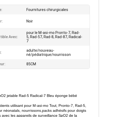
e:
Fournitures chirurgicales
r:
Noir
pour le M-asi-mo Pronto-7, Rad-
ible Avec:
5, Rad-57, Rad-8, Rad-87, Radical-
7
adulte/nouveau-
t:
né/pédiatrique/nourrisson
ur:
85CM
2 jetable Rad-5 Radical-7 Bleu éponge bébé
ients utilisant pour M-asi-mo Tout, Pronto-7, Rad-5,
 néonatals, nourrissons,packs adhésifs pour doigts
s avec les appareils de surveillance SpO2 de la