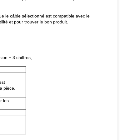
que le câble sélectionné est compatible avec le
lité et pour trouver le bon produit.
ion ± 3 chiffres;
est
la pièce.
1
r les