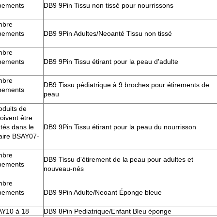
pements
DB9 9Pin Tissu non tissé pour nourrissons
mbre
pements
DB9 9Pin Adultes/Neoanté Tissu non tissé
mbre
pements
DB9 9Pin Tissu étirant pour la peau d'adulte
mbre
DB9 Tissu pédiatrique à 9 broches pour étirements de
pements
peau
oduits de
oivent être
tés dans le
DB9 9Pin Tissu étirant pour la peau du nourrisson
aire BSAY07-
mbre
DB9 Tissu d'étirement de la peau pour adultes et
pements
nouveau-nés
mbre
pements
DB9 9Pin Adulte/Neoant Éponge bleue
AY10 à 18
DB9 8Pin Pediatrique/Enfant Bleu éponge