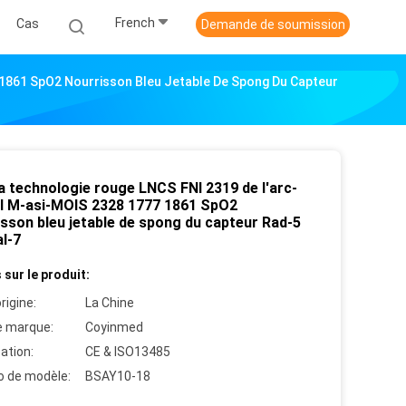
French
Cas
Demande de soumission
 1861 SpO2 Nourrisson Bleu Jetable De Spong Du Capteur
a technologie rouge LNCS FNI 2319 de l'arc-
el M-asi-MOIS 2328 1777 1861 SpO2
isson bleu jetable de spong du capteur Rad-5
l-7
 sur le produit:
rigine:
La Chine
 marque:
Coyinmed
cation:
CE & ISO13485
 de modèle:
BSAY10-18