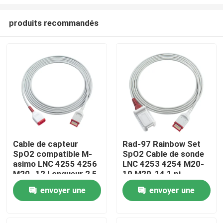
produits recommandés
Cable de capteur
Rad-97 Rainbow Set
SpO2 compatible M-
SpO2 Cable de sonde
Maison
asimo LNC 4255 4256
LNC 4253 4254 M20-
M20 -12 Longueur 2,5
10 M20-14 1 pi
M
Produits
envoyer une
envoyer une
demande
demande
Au sujet de nous