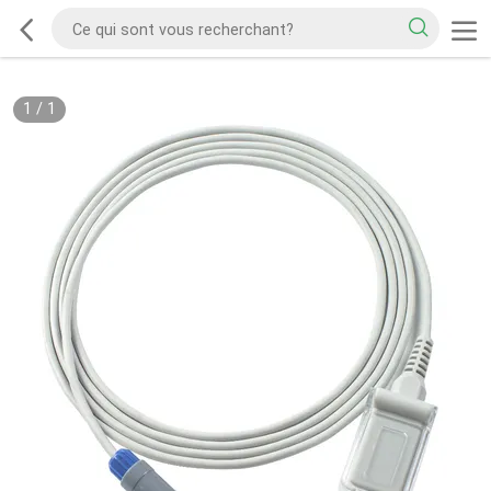
1
/
1