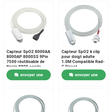
Capteur SpO2 8000AA
Capteur SpO2 à clip
8000AP 8000SS 9Pin
pour doigt adulte
7500 réutilisable de
1.0M Compatible Rad-
Nonin 8800 sonde
G Direct
adulte de l'agrafe
envoyer une
envoyer une
SpO2 de doigt de
Maison
Xpod 3012
demande
demande
Produits
Au sujet de nous