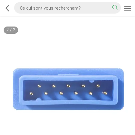
2
/
2