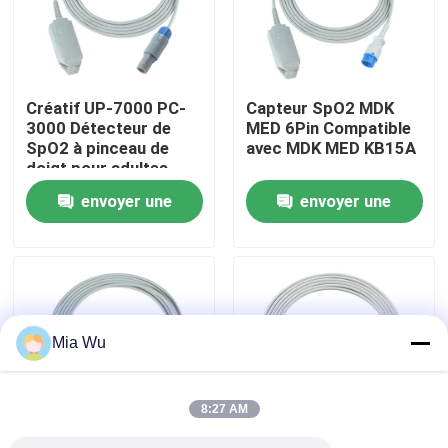
Visite d'usine
Créatif UP-7000 PC-
Capteur SpO2 MDK
Contrôle de qualité
3000 Détecteur de
MED 6Pin Compatible
SpO2 à pinceau de
avec MDK MED KB15A
doigt pour adultes
Contactez-nous
9Pin 3,0M SpO2
envoyer une
envoyer une
demande
demande
Nouvelles
Cas
Mia Wu
Demandez une citation
8:27 AM
Capteur spO2 réutilisable