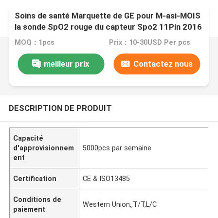
Soins de santé Marquette de GE pour M-asi-MOIS
la sonde SpO2 rouge du capteur Spo2 11Pin 2016
de la technologie 2027263-002 (LNC-10-GE)
MOQ：1pcs
Prix：10-30USD Per pcs
meilleur prix
Contactez nous
DESCRIPTION DE PRODUIT
Capacité
d'approvisionnem
5000pcs par semaine
ent
Certification
CE & ISO13485
Conditions de
Western Union,,T/T,L/C
paiement