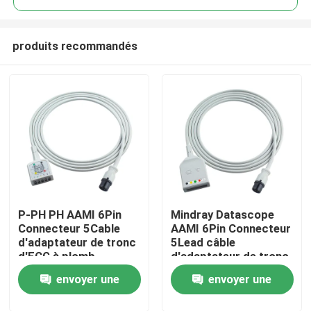
produits recommandés
P-PH PH AAMI 6Pin
Mindray Datascope
Maison
Connecteur 5Cable
AAMI 6Pin Connecteur
d'adaptateur de tronc
5Lead câble
d'ECG à plomb
d'adaptateur de tronc
Produits
453561432691
d'ECG 0010-30-12377
envoyer une
envoyer une
453561227251 Cable
EV 6102 câble
d'extension d'ECG VS
d'extension d'ECG
Au sujet de nous
demande
demande