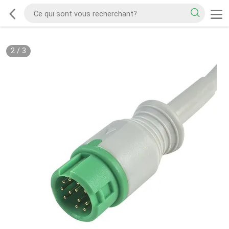
2
/
3