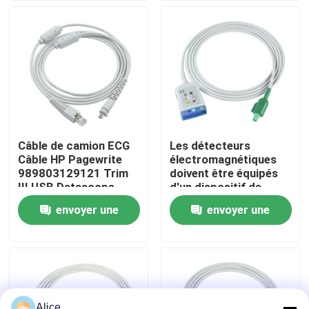
Style
Visite d'usine
Contrôle de qualité
Contactez-nous
Câble de camion ECG
Les détecteurs
Câble HP Pagewrite
électromagnétiques
Nouvelles
989803129121 Trim
doivent être équipés
III USB Datascope
d'un dispositif de
ECG
détection de
envoyer une
envoyer une
Cas
l'électricité et d'un
dispositif de
demande
demande
détection de l'énergie.
Demandez une citation
Capteur spO2 réutilisable
Alice