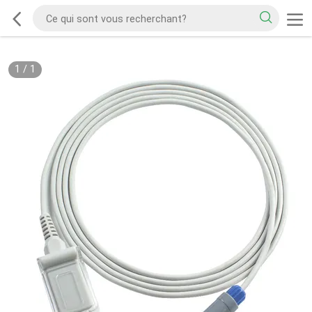
1
/
1