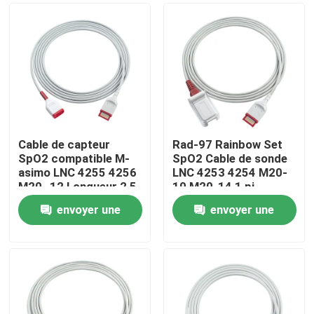
Cable de capteur
Rad-97 Rainbow Set
SpO2 compatible M-
SpO2 Cable de sonde
asimo LNC 4255 4256
LNC 4253 4254 M20-
M20 -12 Longueur 2,5
10 M20-14 1 pi
M
envoyer une
envoyer une
Maison
demande
demande
Produits
Au sujet de nous