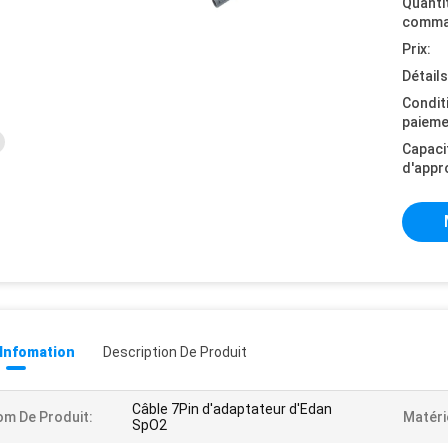
Quanti
comma
Prix:
Détail
Condit
paieme
Capaci
d'appr
 Infomation
Description De Produit
Câble 7Pin d'adaptateur d'Edan
m De Produit:
Matéri
SpO2