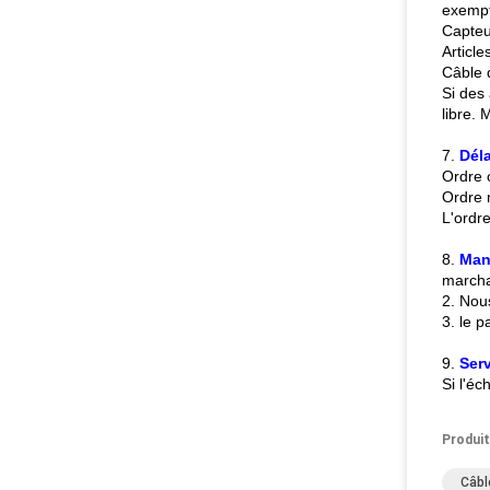
exempt
Capteu
Article
Câble 
Si des
libre.
7.
Déla
Ordre c
Ordre 
L'ordre
8.
Man
march
2. Nou
3. le 
9.
Ser
Si l'éc
Produit
Câbl