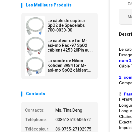
Câ
Les Meilleurs Produits
Me
Le câble de capteur
SpO2 de Spacelabs
700-0030-00
Descri
Le capteur de for M-
asi-mo Rad-97 SpO2
Le câb
câblent 4253 20Pin au
câble d'adaptateur de
l'usag
LNCS SpO2
nom 1.
La sonde de Nihon
Kohden 3984 for M-
Câble 
asi-mo SpO2 câblent
14 le câble
2. com
d'adaptateur de Pin To
Compat
LNCS SpO2
Contacts
3.
Par
LED/PD
Longue
Contacts:
Ms. Tina Deng
Longue
Chaîne
Téléphone:
008613510606572
Exacti
Impuls
Télécopieur:
86-0755-27192975