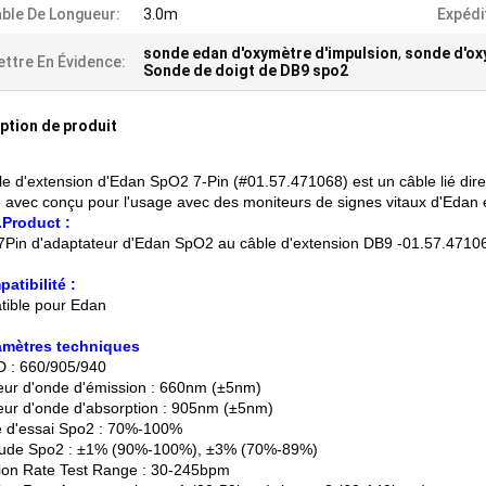
ble De Longueur:
3.0m
Expédi
sonde edan d'oxymètre d'impulsion
,
sonde d'oxy
ttre En Évidence:
Sonde de doigt de DB9 spo2
ption de produit
le d'extension d'Edan SpO2 7-Pin (#01.57.471068) est un câble lié dir
e avec conçu pour l'usage avec des moniteurs de signes vitaux d'Edan e
Product :
7Pin d'adaptateur d'Edan SpO2 au câble d'extension DB9 -01.57.471
patibilité :
ible pour Edan
amètres techniques
 : 660/905/940
ur d'onde d'émission : 660nm (±5nm)
ur d'onde d'absorption : 905nm (±5nm)
 d'essai Spo2 : 70%-100%
tude Spo2 : ±1% (90%-100%), ±3% (70%-89%)
ion Rate Test Range : 30-245bpm