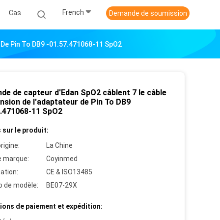
French
Cas
Demande de soumission
r De Pin To DB9 -01.57.471068-11 SpO2
nde de capteur d'Edan SpO2 câblent 7 le câble
nsion de l'adaptateur de Pin To DB9
7.471068-11 SpO2
 sur le produit:
rigine:
La Chine
 marque:
Coyinmed
cation:
CE & ISO13485
 de modèle:
BE07-29X
ions de paiement et expédition: