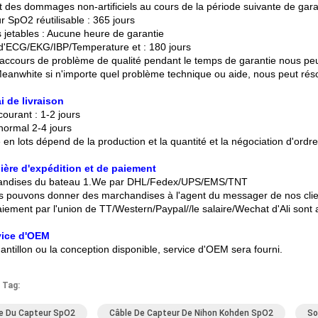
 des dommages non-artificiels au cours de la période suivante de garan
r SpO2 réutilisable : 365 jours
s jetables : Aucune heure de garantie
d'ECG/EKG/IBP/Temperature et : 180 jours
 accours de problème de qualité pendant le temps de garantie nous p
 Meanwhite si n'importe quel problème technique ou aide, nous peut réso
i de livraison
ourant : 1-2 jours
normal 2-4 jours
 en lots dépend de la production et la quantité et la négociation d'ordre
ière d'expédition et de paiement
andises du bateau 1.We par DHL/Fedex/UPS/EMS/TNT
s pouvons donner des marchandises à l'agent du messager de nos clients 
paiement par l'union de TT/Western/Paypal//le salaire/Wechat d'Ali sont 
vice d'OEM
hantillon ou la conception disponible, service d'OEM sera fourni.
 Tag:
e Du Capteur SpO2
Câble De Capteur De Nihon Kohden SpO2
So