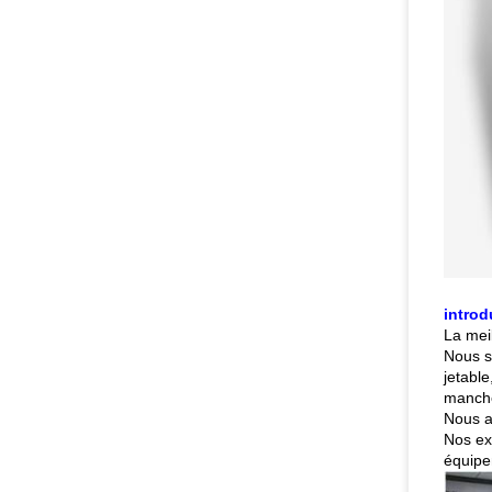
intro
La mei
Nous s
jetabl
manche
Nous av
Nos ex
équipem