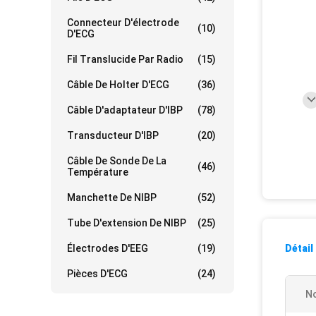
Connecteur D'électrode
(10)
D'ECG
Fil Translucide Par Radio
(15)
Câble De Holter D'ECG
(36)
Câble D'adaptateur D'IBP
(78)
Transducteur D'IBP
(20)
Câble De Sonde De La
(46)
Température
Manchette De NIBP
(52)
Tube D'extension De NIBP
(25)
Électrodes D'EEG
(19)
Détail
Pièces D'ECG
(24)
No