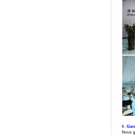
6.
Gara
Nous g