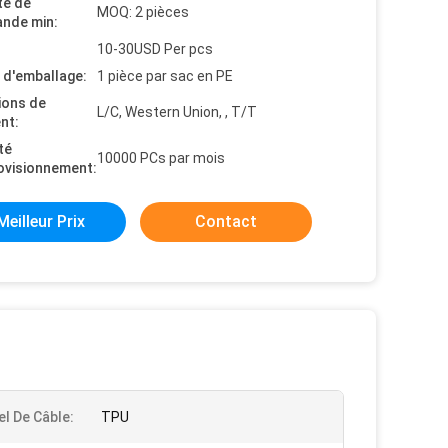
té de
MOQ: 2 pièces
nde min:
10-30USD Per pcs
s d'emballage:
1 pièce par sac en PE
ions de
L/C, Western Union, , T/T
nt:
té
10000 PCs par mois
ovisionnement:
Meilleur Prix
Contact
el De Câble:
TPU