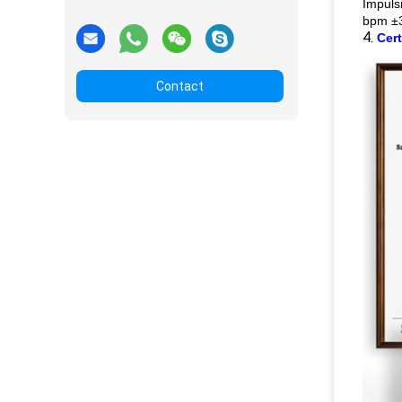
Impuls
bpm ±
4.
Cert
Contact