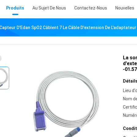
Produits
Au Sujet De Nous
Contactez-Nous
Nouvelles
Capteur D'Edan SpO2 Câblent 7 Le Câble D'extension De L'adaptateu
La so
d'exte
-01.5
Détails
Lieu d'o
Nom de
Certifi
Numéro
Condit