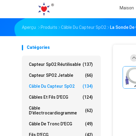
Maison
Aperçu
Produits
Câble Du Capteur SpO2
La Sonde De 
Catégories
Capteur SpO2 Réutilisable
(137)
Capteur SPO2 Jetable
(66)
Câble Du Capteur SpO2
(134)
Câbles Et Fils D'ECG
(124)
Câble
(62)
D'électrocardiogramme
Câble De Tronc D'ECG
(49)
Fils D'ECG
(42)