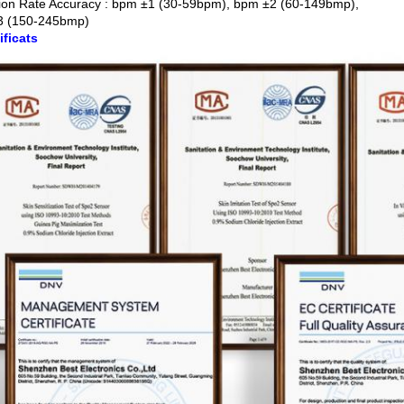
ion Rate Accuracy : bpm ±1 (30-59bpm), bpm ±2 (60-149bmp),
3 (150-245bmp)
ificats