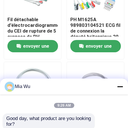
Visite d'usine
Fil détachable
PH M1625A
d'électrocardiogramme
989803104521 ECG fil
du CEI de rupture de 5
de connexion la
Contrôle de qualité
avances de PH
député britannique 20
M1633A M1625A
IntelliVue MX800
envoyer une
envoyer une
M1621A
d'agrafe du CEI de
Contactez-nous
989803104571
câble de 6 avances
demande
demande
Nouvelles
Mia Wu
Cas
9:26 AM
Demandez une citation
Good day, what product are you looking 
S-iemens Drager ECG
Fil 989803137251 de
for?
Capteur spO2 réutilisable
Leadwires 5956359
télémétrie de fils de