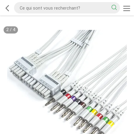
2
/
4