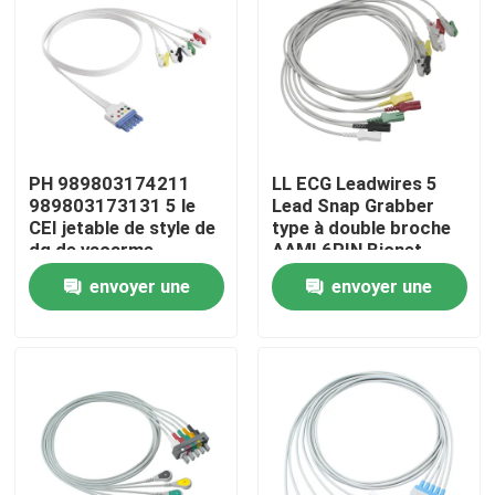
PH 989803174211
LL ECG Leadwires 5
989803173131 5 le
Lead Snap Grabber
CEI jetable de style de
type à double broche
dg de vacarme
AAMI 6PIN Bionet
d'agrafe d'agrippeur
Datex S-iemens GE-
envoyer une
envoyer une
de câble de l'avance
Hellige Kontron
ECG
demande
demande
Maison
Produits
Au sujet de nous