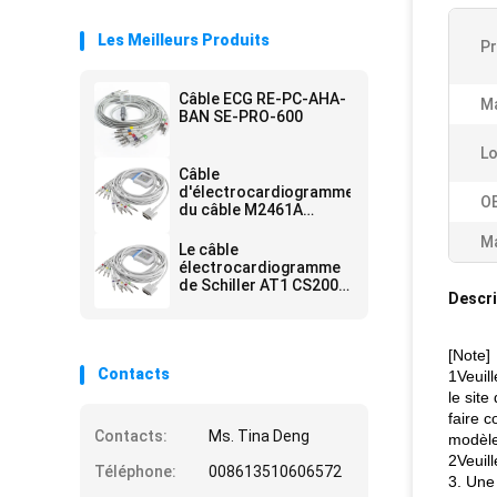
Les Meilleurs Produits
Pr
Câble ECG RE-PC-AHA-
Ma
BAN SE-PRO-600
Lo
Câble
d'électrocardiogramme
O
du câble M2461A
M3702C 989803175901
Ma
d'électrocardiogramme
Le câble
de PH HP et banane 4,0
électrocardiogramme
du CEI de Pin des fils 15
de Schiller AT1 CS200
Descri
2.400095 2.400071E
[Note]
Contacts
1Veuil
le site
faire c
Contacts:
Ms. Tina Deng
modèle
2Veuil
Téléphone:
008613510606572
3. Une 