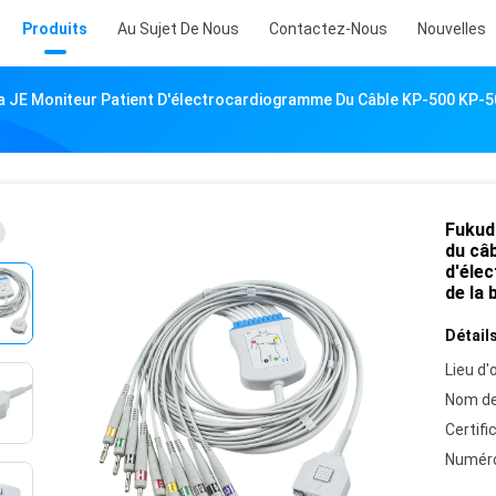
Produits
Au Sujet De Nous
Contactez-Nous
Nouvelles
 JE Moniteur Patient D'électrocardiogramme Du Câble KP-500 KP-5
Fukud
du câ
d'éle
de la 
Détails
Lieu d'o
Nom de
Certifi
Numéro