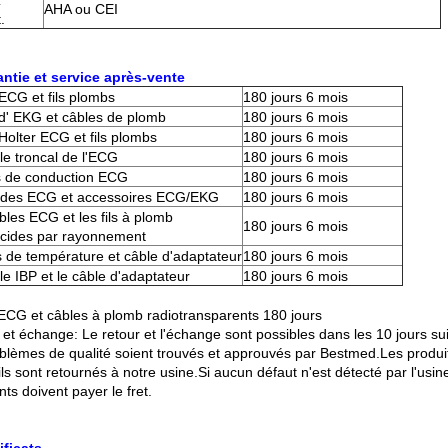
z
AHA ou CEI
.
antie et service après-vente
ECG et fils plombs
180 jours 6 mois
d' EKG et câbles de plomb
180 jours 6 mois
Holter ECG et fils plombs
180 jours 6 mois
le troncal de l'ECG
180 jours 6 mois
ls de conduction ECG
180 jours 6 mois
odes ECG et accessoires ECG/EKG
180 jours 6 mois
bles ECG et les fils à plomb
180 jours 6 mois
ucides par rayonnement
 de température et câble d'adaptateur
180 jours 6 mois
le IBP et le câble d'adaptateur
180 jours 6 mois
ECG et câbles à plomb radiotransparents 180 jours
 et échange: Le retour et l'échange sont possibles dans les 10 jours s
oblèmes de qualité soient trouvés et approuvés par Bestmed.Les produ
ils sont retournés à notre usine.Si aucun défaut n'est détecté par l'usine
ents doivent payer le fret.