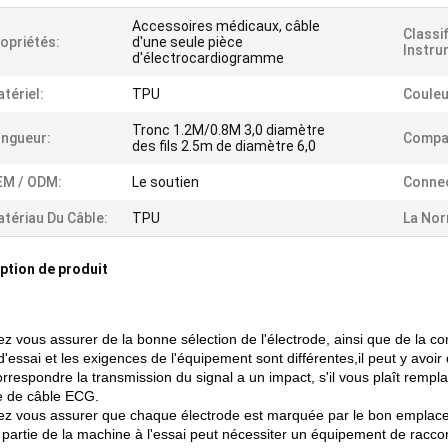
Accessoires médicaux, câble
Classi
opriétés:
d'une seule pièce
Instru
d'électrocardiogramme
tériel:
TPU
Couleu
Tronc 1.2M/0.8M 3,0 diamètre
ngueur:
Compat
des fils 2.5m de diamètre 6,0
EM / ODM:
Le soutien
Connec
tériau Du Câble:
TPU
La Nor
ption de produit
lez vous assurer de la bonne sélection de l'électrode, ainsi que de la
 d'essai et les exigences de l'équipement sont différentes,il peut y avo
orrespondre la transmission du signal a un impact, s'il vous plaît remp
 de câble ECG.
lez vous assurer que chaque électrode est marquée par le bon emplac
partie de la machine à l'essai peut nécessiter un équipement de raccordem