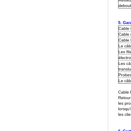
Reste
debout
5. Gar
Cable 
Cable 
Cable 
Le câb
Les fi
électr
Les câ
transl
Probes
Le câb
Cable 
Retour
les pr
lorsqu'
les cli