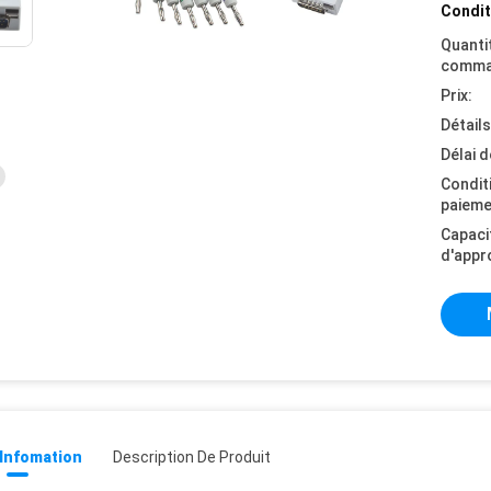
Condit
Quanti
comma
Prix:
Détail
Délai d
Condit
paieme
Capaci
d'appr
 Infomation
Description De Produit