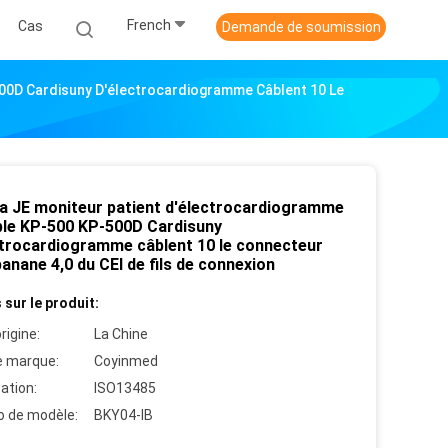
French
Cas
Demande de soumission
00D Cardisuny D'électrocardiogramme Câblent 10 Le
a JE moniteur patient d'électrocardiogramme
ble KP-500 KP-500D Cardisuny
ctrocardiogramme câblent 10 le connecteur
banane 4,0 du CEI de fils de connexion
 sur le produit:
rigine:
La Chine
 marque:
Coyinmed
cation:
ISO13485
 de modèle:
BKY04-IB