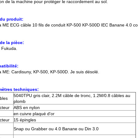
ion de la machine pour protéger le raccordement au sol.
du produit:
 ME ECG câble 10 fils de conduit KP-500 KP-500D IEC Banane 4.0 co
e la pièce:
s Fukuda.
tibilité:
 ME: Cardisuny, KP-500, KP-500D. Je suis désolé.
mètres techniques:
5040TPU gris clair, 2.2M câble de tronc, 1.2M/0.8 câbles au
bles
plomb
cteur
ABS en nylon
en cuivre plaqué d'or
cteur
15 épingles
Snap ou Grabber ou 4.0 Banane ou Din 3.0