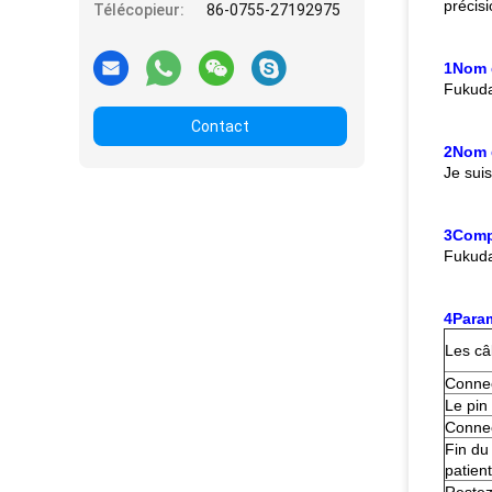
précis
Télécopieur:
86-0755-27192975
1Nom 
Fukuda
Contact
2Nom d
Je sui
3Compa
Fukuda
4Para
Les câ
Conne
Le pin
Conne
Fin du
patient