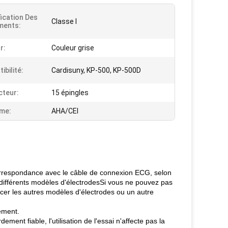
fication Des
Classe I
ments:
r:
Couleur grise
ibilité:
Cardisuny, KP-500, KP-500D
teur:
15 épingles
me:
AHA/CEI
 correspondance avec le câble de connexion ECG, selon
ir différents modèles d'électrodesSi vous ne pouvez pas
lacer les autres modèles d'électrodes ou un autre
ement.
ent fiable, l'utilisation de l'essai n'affecte pas la