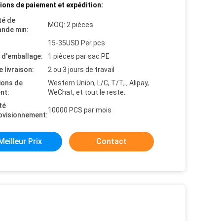
ions de paiement et expédition:
té de
MOQ: 2 pièces
nde min:
15-35USD Per pcs
s d'emballage:
1 pièces par sac PE
e livraison:
2 ou 3 jours de travail
ions de
Western Union, L/C, T/T, , Alipay,
nt:
WeChat, et tout le reste.
té
10000 PCS par mois
ovisionnement:
Meilleur Prix
Contact