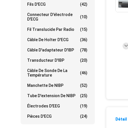
Fils D'ECG
(42)
Connecteur D'électrode
(10)
D'ECG
Fil Translucide Par Radio
(15)
Câble De Holter D'ECG
(36)
Câble D'adaptateur D'IBP
(78)
Transducteur D'IBP
(20)
Câble De Sonde De La
(46)
Température
Manchette De NIBP
(52)
Tube D'extension De NIBP
(25)
Électrodes D'EEG
(19)
Pièces D'ECG
(24)
Détail