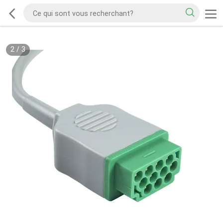
2
/
3