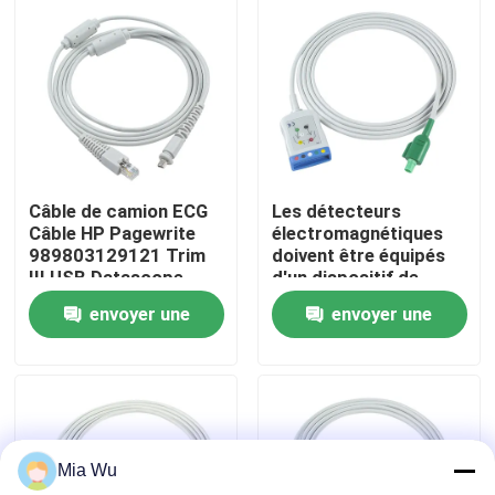
Visite d'usine
Contrôle de qualité
Contactez-nous
Câble de camion ECG
Les détecteurs
Câble HP Pagewrite
électromagnétiques
989803129121 Trim
doivent être équipés
Nouvelles
III USB Datascope
d'un dispositif de
ECG
détection de
envoyer une
envoyer une
l'électricité et d'un
Cas
dispositif de
demande
demande
détection de l'énergie.
Demandez une citation
Mia Wu
Capteur spO2 réutilisable