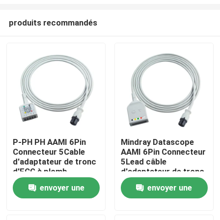
produits recommandés
P-PH PH AAMI 6Pin
Mindray Datascope
Connecteur 5Cable
AAMI 6Pin Connecteur
Maison
d'adaptateur de tronc
5Lead câble
d'ECG à plomb
d'adaptateur de tronc
453561432691
d'ECG 0010-30-12377
Produits
envoyer une
envoyer une
453561227251 Cable
EV 6102 câble
d'extension d'ECG VS
d'extension d'ECG
demande
demande
Style
Au sujet de nous